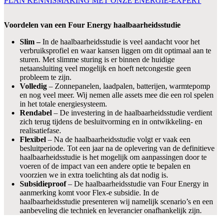
PLAN KENNISMAKING MET ONZE ENERGIE-EXPERT
Voordelen van een Four Energy haalbaarheidsstudie
Slim –
In de haalbaarheidsstudie is veel aandacht voor het
verbruiksprofiel en waar kansen liggen om dit optimaal aan te
sturen. Met slimme sturing is er binnen de huidige
netaansluiting veel mogelijk en hoeft netcongestie geen
probleem te zijn.
Volledig
– Zonnepanelen, laadpalen, batterijen, warmtepomp
en nog veel meer. Wij nemen alle assets mee die een rol spelen
in het totale energiesysteem.
Rendabel
– De investering in de haalbaarheidsstudie verdient
zich terug tijdens de besluitvorming en in ontwikkeling- en
realisatiefase.
Flexibel
– Na de haalbaarheidsstudie volgt er vaak een
besluitperiode. Tot een jaar na de oplevering van de definitieve
haalbaarheidsstudie is het mogelijk om aanpassingen door te
voeren of de impact van een andere optie te bepalen en
voorzien we in extra toelichting als dat nodig is.
Subsidieproof
– De haalbaarheidsstudie van Four Energy in
aanmerking komt voor Flex-e subsidie. In de
haalbaarheidsstudie presenteren wij namelijk scenario’s en een
aanbeveling die techniek en leverancier onafhankelijk zijn.