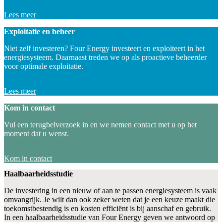
Lees meer
Exploitatie en beheer
Niet zelf investeren? Four Energy investeert en exploiteert in het
energiesysteem. Daarnaast treden we op als proactieve beheerder
voor optimale exploitatie.
Lees meer
Kom in contact
Vul een terugbelverzoek in en we nemen contact met u op het
moment dat u wenst.
Kom in contact
Haalbaarheidsstudie
De investering in een nieuw of aan te passen energiesysteem is vaak
omvangrijk. Je wilt dan ook zeker weten dat je een keuze maakt die
toekomstbestendig is en kosten efficiënt is bij aanschaf en gebruik.
In een haalbaarheidsstudie van Four Energy geven we antwoord op