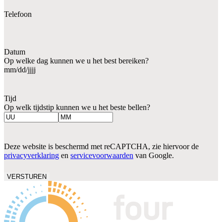
Telefoon
Datum
Op welke dag kunnen we u het best bereiken?
MM
slash
DD
Tijd
slash
Op welk tijdstip kunnen we u het beste bellen?
JJJJ
Uren
Minuten
Deze website is beschermd met reCAPTCHA, zie hiervoor de
privacyverklaring
en
servicevoorwaarden
van Google.
VERSTUREN